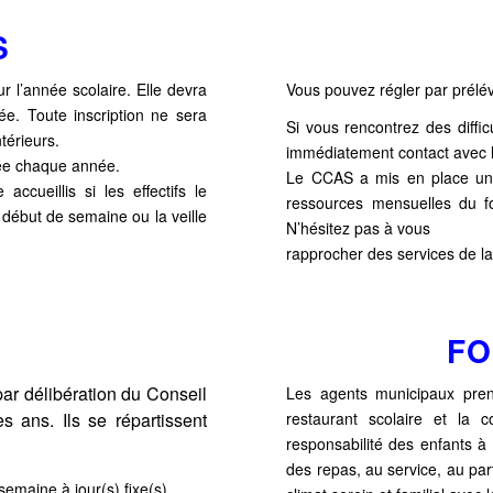
S
ur l’année scolaire. Elle devra
Vous pouvez régler par prél
ée. Toute inscription ne sera
Si vous rencontrez des diffic
térieurs.
immédiatement contact avec l
elée chaque année.
Le
CCAS
a mis en place une 
accueillis si les effectifs le
ressources
mensuelles du f
n début de semaine ou la veille
N’hésitez pas à vous
rapprocher des services de la
FO
 par délibération du Conseil
Les agents municipaux pre
s ans. Ils se répartissent
restaurant scolaire
et la c
responsabilité des enfants 
des repas, au service, au par
 semaine à jour(s) fixe(s).