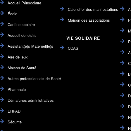
Accueil Périscolaire
Calendrier des manifestations
A
École
Maison des associations
P
Cantine scolaire
M
Accueil de loisirs
VIE SOLIDAIRE
P
Assistant(e)s Maternel(le)s
CCAS
A
Aire de jeux
C
Maison de Santé
B
Autres professionnels de Santé
C
Pharmacie
D
Démarches administratives
D
EHPAD
H
Sécurité
N