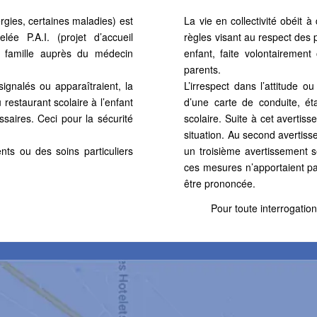
ergies, certaines maladies) est
La vie en collectivité obéit à
e P.A.I. (projet d’accueil
règles
visant au respect des 
 famille auprès du médecin
enfant, faite
volontairement
parents.
ignalés ou apparaîtraient, la
L’irrespect dans l’attitude 
u restaurant scolaire à l’enfant
d’une carte
de conduite, ét
aires. Ceci pour la sécurité
scolaire. Suite à cet
avertisse
situation. Au second
avertiss
nts ou des soins particuliers
un troisième avertissement 
ces mesures n’apportaient p
être prononcée.
Pour toute interrogation