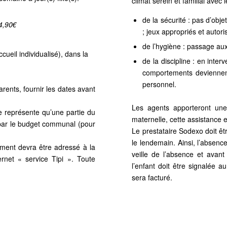
climat serein et familial avec 
de la sécurité : pas d’ob
4,90€
; jeux appropriés et autori
de l’hygiène : passage aux
ccueil individualisé), dans la
de la discipline : en inte
comportements deviennent 
personnel.
arents, fournir les dates avant
Les agents apporteront une 
ne représente qu’une partie du
maternelle, cette
assistance e
e par le budget communal (pour
Le prestataire Sodexo doit êt
le
lendemain. Ainsi, l’absence
ement devra être adressé à la
veille
de l’absence et avant 
rnet « service Tipi ». Toute
l’enfant doit
être signalée au
sera facturé.