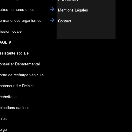
utres numéros utiles
Mentions Légales
ermanences organismes
Contact
ission locale
AGE 9
ssistante sociale
onseiller Départemental
orne de recharge véhicule
onteneur “Le Relais”
échetterie
éjections canines
aies
eige